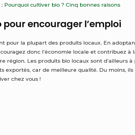
 :
Pourquoi cultiver bio ? Cinq bonnes raisons
 pour encourager l’emploi
ont pour la plupart des produits locaux. En adopta
ncouragez donc l’économie locale et contribuez à l
re région.
Les produits bio locaux sont d’ailleurs à 
s exportés, car de meilleure qualité. Du moins, il
iver chez vous !
n
ment
er