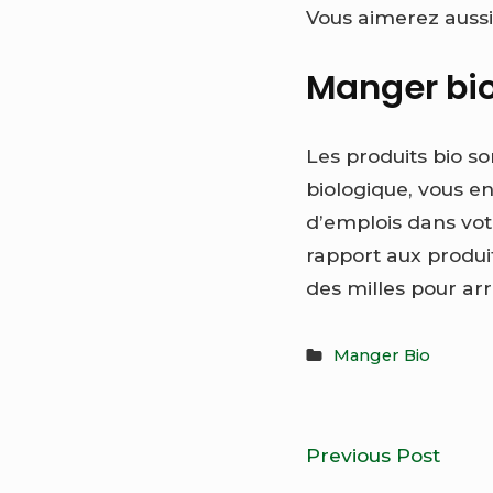
Vous aimerez aussi
Manger bio
Les produits bio s
biologique, vous e
d’emplois dans vot
rapport aux produit
des milles pour arr
Manger Bio
Navigatio
Com
Previous Post
mang