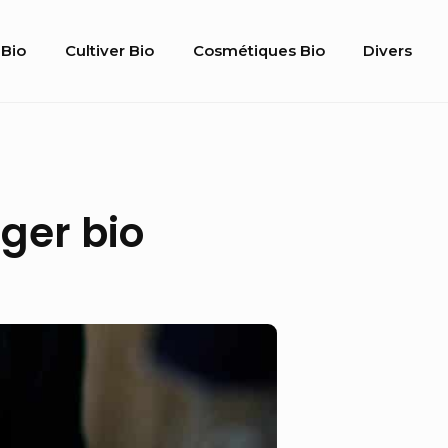
Bio
Cultiver Bio
Cosmétiques Bio
Divers
gation
ger bio