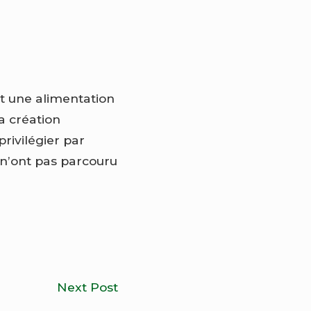
nt une alimentation
a création
privilégier par
s n’ont pas parcouru
Comment
Next Post
jardiner