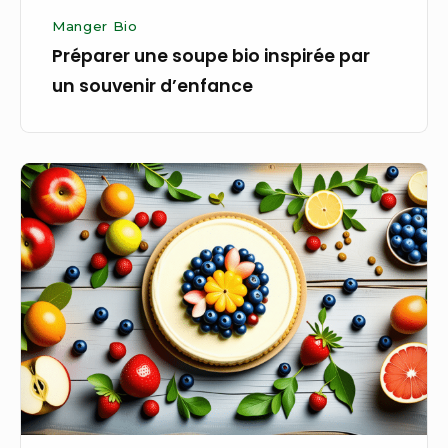
Manger Bio
Préparer une soupe bio inspirée par
un souvenir d’enfance
Préparer
un
dessert
bio
qui
change
avec
les
saisons
intérieures