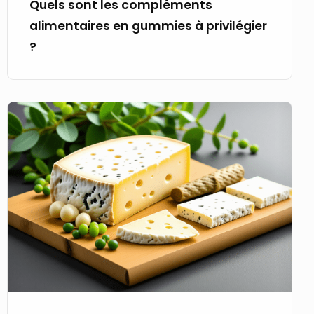
Quels sont les compléments
alimentaires en gummies à privilégier
?
Sélectionner
un
fromage
bio
en
fonction
d’un
projet