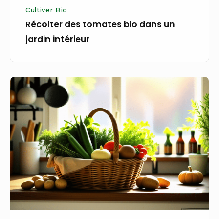
Cultiver Bio
Récolter des tomates bio dans un
jardin intérieur
Préparer
une
soupe
bio
inspirée
par
un
souvenir
d’enfance