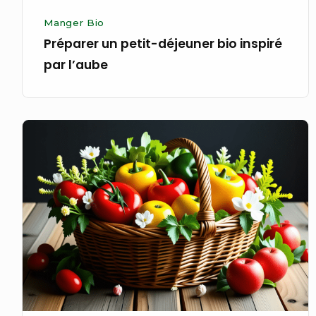
Manger Bio
Préparer un petit-déjeuner bio inspiré
par l’aube
Offrir
un
panier
bio
rempli
de
pensées
positives