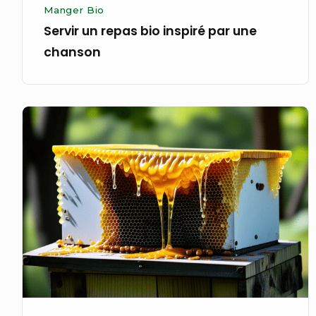
Manger Bio
Servir un repas bio inspiré par une
chanson
Récolter
du
miel
bio
dans
une
ruche
invisible