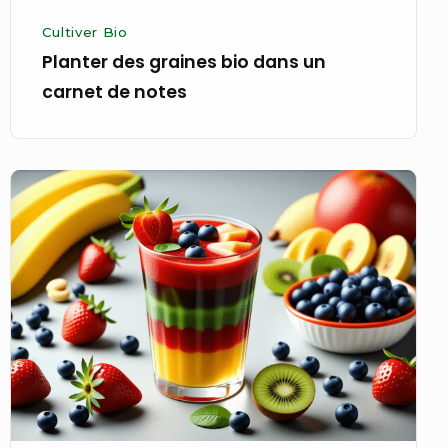
Cultiver Bio
Planter des graines bio dans un
carnet de notes
Inventer
un
smoothie
bio
à
base
de
couleurs