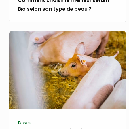
Comment choisir le meilleur sérum
Bio selon son type de peau ?
Confort
animal
amélioré
pour
avec
un
élevage
de
porcin
plus
stable
Divers