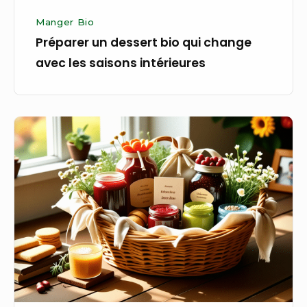
Manger Bio
Préparer un dessert bio qui change
avec les saisons intérieures
Offrir
un
panier
bio
aux
parfums
de
nostalgie