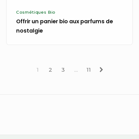
Cosmétiques Bio
Offrir un panier bio aux parfums de
nostalgie
Page
Page
Page
Page
Next
1
2
3
…
11
Homepage
Below
Content