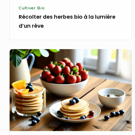
Cultiver Bio
Récolter des herbes bio à la lumière
d’un rêve
Préparer
un
petit-
déjeuner
bio
inspiré
par
l’aube