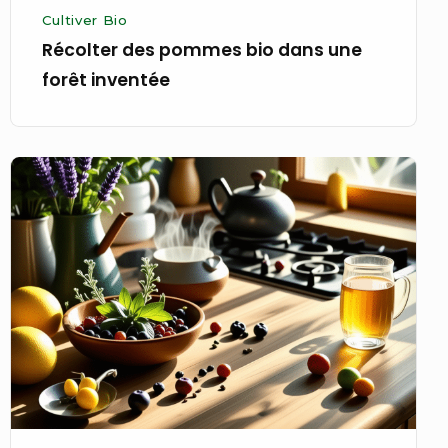
Cultiver Bio
Récolter des pommes bio dans une
forêt inventée
Préparer
une
infusion
bio
alignée
avec
ses
envies