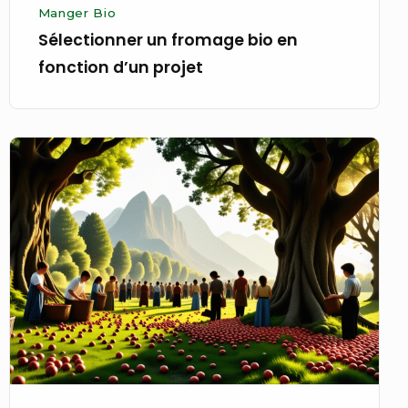
Manger Bio
Sélectionner un fromage bio en
fonction d’un projet
Récolter
des
pommes
bio
dans
une
forêt
inventée