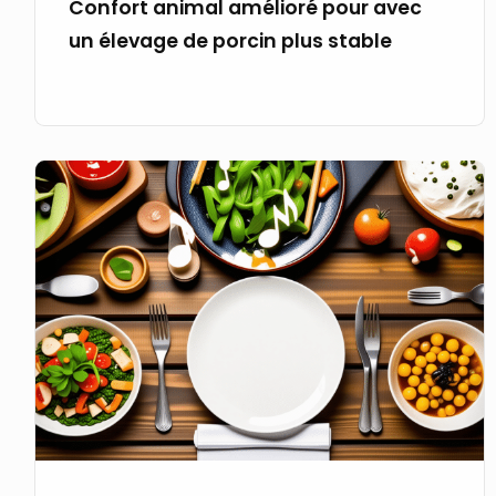
Confort animal amélioré pour avec
un élevage de porcin plus stable
Servir
un
repas
bio
inspiré
par
une
chanson