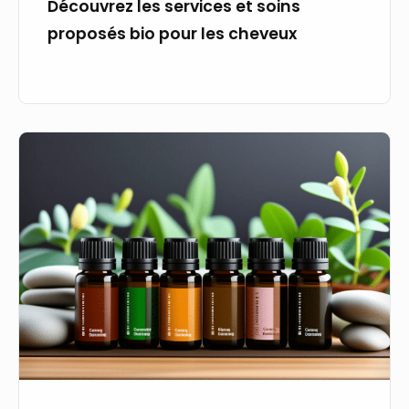
Découvrez les services et soins
proposés bio pour les cheveux
Sélectionner
une
huile
bio
adaptée
aux
émotions