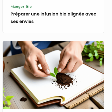
Manger Bio
Préparer une infusion bio alignée avec
ses envies
Planter
des
graines
bio
dans
un
carnet
de
notes