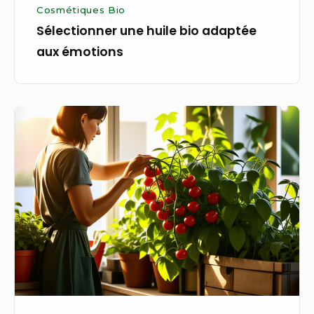
Cosmétiques Bio
Sélectionner une huile bio adaptée
aux émotions
Récolter
des
tomates
bio
dans
un
jardin
intérieur