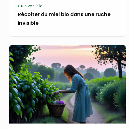
Cultiver Bio
Récolter du miel bio dans une ruche
invisible
Récolter
des
herbes
bio
à
la
lumière
d’un
rêve