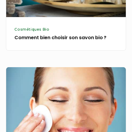
Cosmétiques Bio
Comment bien choisir son savon bio ?
Les
10
conseils
pour
détoxifier
sa
peau