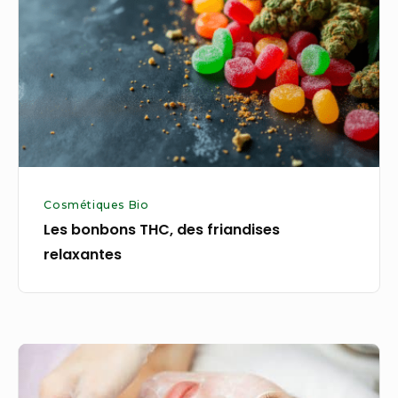
des
friandises
relaxantes
Cosmétiques Bio
Les bonbons THC, des friandises
relaxantes
Trouver
le