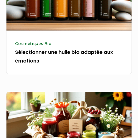
émotions
Cosmétiques Bio
Sélectionner une huile bio adaptée aux
émotions
Offrir
un
panier
bio
aux