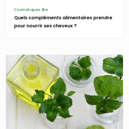
Cosmétiques Bio
Quels compléments alimentaires prendre
pour nourrir ses cheveux ?
A
quoi
peut
bien
servir
l’huile
essentielle
de
menthe