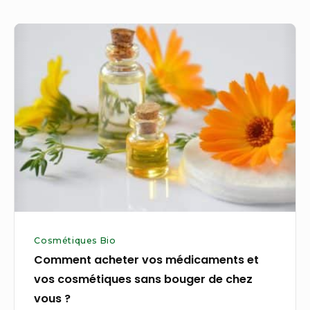
sensibles
Comment
acheter
vos
médicaments
et
vos
cosmétiques
sans
bouger
de
chez
Cosmétiques Bio
vous
Comment acheter vos médicaments et
?
vos cosmétiques sans bouger de chez
vous ?