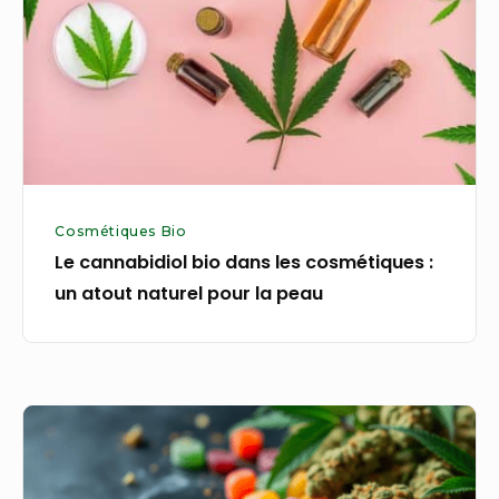
les
cosmétiques
:
un
atout
naturel
pour
Cosmétiques Bio
la
Le cannabidiol bio dans les cosmétiques :
peau
un atout naturel pour la peau
Les
bonbons
THC,