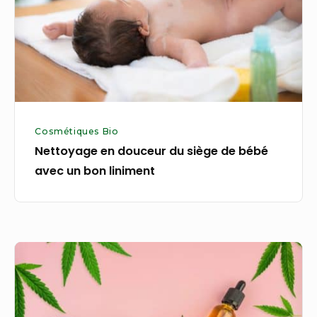
de
bébé
avec
un
bon
liniment
Cosmétiques Bio
Nettoyage en douceur du siège de bébé
avec un bon liniment
Le
cannabidiol
bio
dans