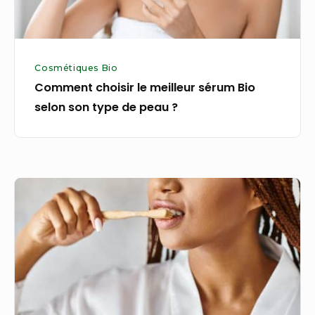
type
de
peau
Cosmétiques Bio
?
Comment choisir le meilleur sérum Bio
selon son type de peau ?
Siwak
:
le
secret
naturel
pour
une