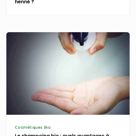
henné ?
Le
shampoing
bio :
quels
avantages
à
l’adopter ?
Cosmétiques Bio
Le shampoing bio : quels avantages à