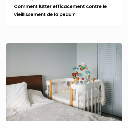
Comment lutter efficacement contre le
vieillissement de la peau ?
Choisir
un
matelas
plus
naturel