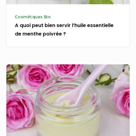
poivrée
?
Cosmétiques Bio
A quoi peut bien servir l’huile essentielle
de menthe poivrée ?
4
bonnes
raisons
de
se
mettre
enfin
à