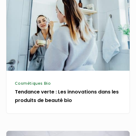
verte
:
Les
innovations
dans
les
produits
de
beauté
bio
Cosmétiques Bio
Tendance verte : Les innovations dans les
produits de beauté bio
Les