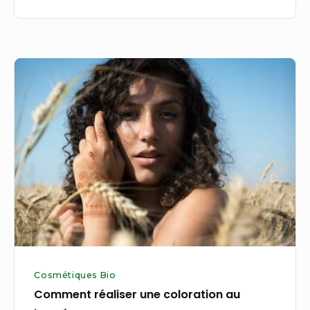
Comment
réaliser
une
coloration
au
henné
?
Cosmétiques Bio
Comment réaliser une coloration au