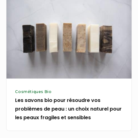
savons
bio
pour
résoudre
vos
problèmes
de
peau :
un
choix
Cosmétiques Bio
naturel
Les savons bio pour résoudre vos
pour
problèmes de peau : un choix naturel pour
les
les peaux fragiles et sensibles
peaux
fragiles
et