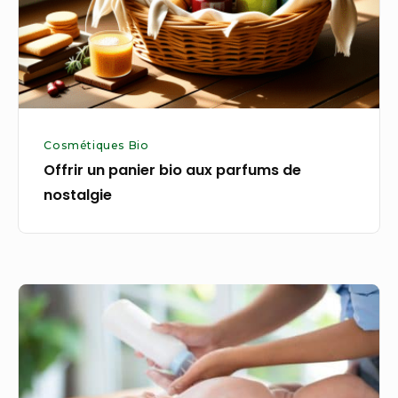
parfums
de
nostalgie
Cosmétiques Bio
Offrir un panier bio aux parfums de
nostalgie
Nettoyage
en
douceur
du
siège