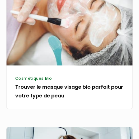
masque
visage
bio
parfait
pour
votre
type
de
peau
Cosmétiques Bio
Trouver le masque visage bio parfait pour
votre type de peau
Tendance