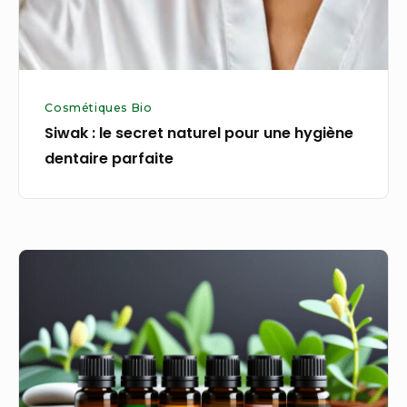
hygiène
dentaire
parfaite
Cosmétiques Bio
Siwak : le secret naturel pour une hygiène
dentaire parfaite
Sélectionner
une
huile
bio
adaptée
aux