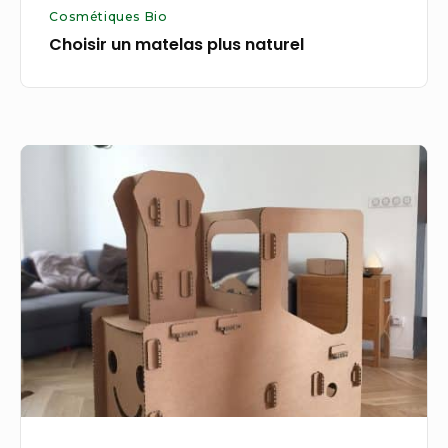
Cosmétiques Bio
Choisir un matelas plus naturel
Du
mobilier
et
de
la
déco
écologique
pour
votre
maison.