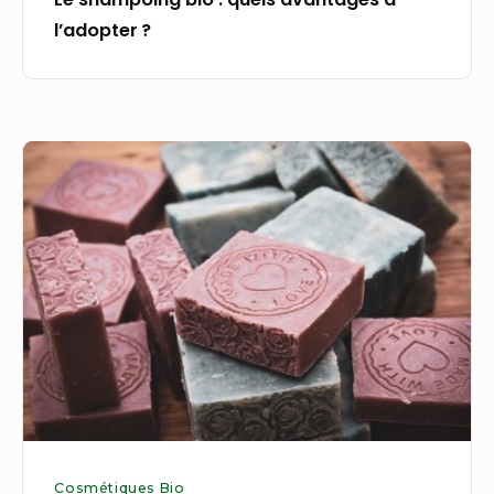
l’adopter ?
Comment
lutter
efficacement
contre
le
vieillissement
de
la
peau ?
Cosmétiques Bio