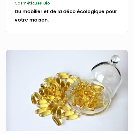
Cosmétiques Bio
Du mobilier et de la déco écologique pour
votre maison.
Quels
compléments
alimentaires
prendre
pour
nourrir
ses
cheveux
?