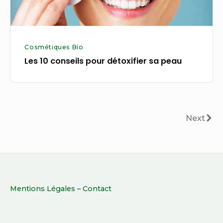
Cosmétiques Bio
Les 10 conseils pour détoxifier sa peau
Navigation
Next
Next
des
articles
Footer
Mentions Légales
–
Contact
Widget
Area