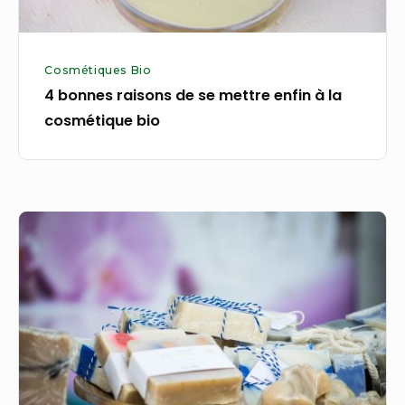
la
cosmétique
bio
Cosmétiques Bio
4 bonnes raisons de se mettre enfin à la
cosmétique bio
Comment
bien
choisir
son
savon
bio ?