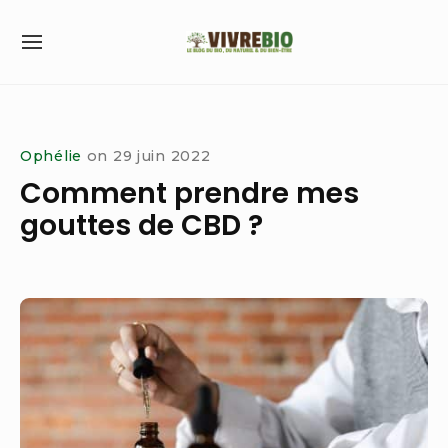
Skip
to
SITE
content
NAVIGATION
Site Navigation
Ophélie
on
29 juin 2022
Comment prendre mes
gouttes de CBD ?