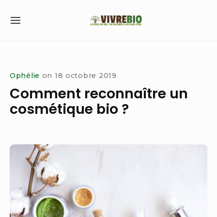
Skip
to
SITE
content
NAVIGATION
Site Navigation
Ophélie
on
18 octobre 2019
Comment reconnaître un
cosmétique bio ?