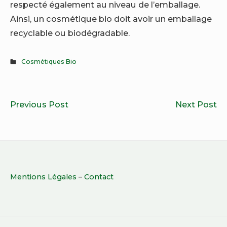
respecté également au niveau de l’emballage.
Ainsi, un cosmétique bio doit avoir un emballage
recyclable ou biodégradable.
Cosmétiques Bio
Navigation
Pourquoi
Le
Previous Post
Next Post
de
cultiver
av
l’article
bio ?
d’
Cinq
de
bonnes
s
Footer
raisons
bi
Mentions Légales
–
Contact
Widget
Area