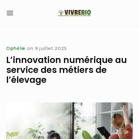
Skip
to
SITE
content
NAVIGATION
Site Navigation
Ophélie
on
9 juillet 2025
L’innovation numérique au
service des métiers de
l’élevage