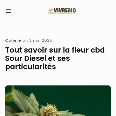
Skip
to
SITE
content
NAVIGATION
Site Navigation
Ophélie
on
2 mai 2025
Tout savoir sur la fleur cbd
Sour Diesel et ses
particularités