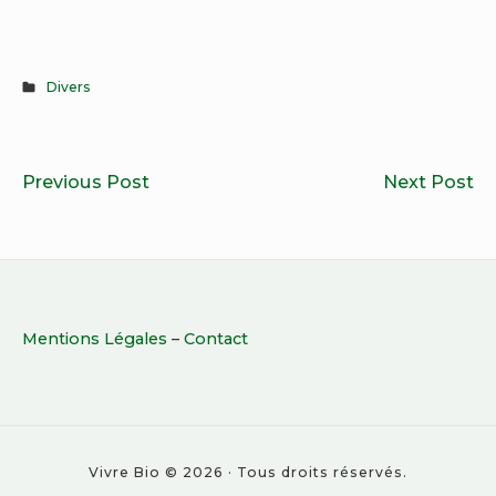
Divers
Navigation
4
Le
Previous Post
Next Post
de
bonnes
bo
l’article
raisons
la
de
vo
se
al
Footer
mettre
po
Mentions Légales
–
Contact
Widget
enfin
un
à
me
Area
la
sa
cosmétique
Vivre Bio © 2026 · Tous droits réservés.
bio