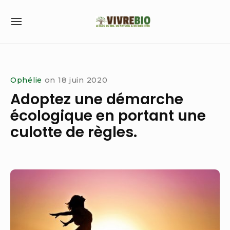
Skip
to
SITE
content
NAVIGATION
Site Navigation
Ophélie
on
18 juin 2020
Adoptez une démarche
écologique en portant une
culotte de règles.