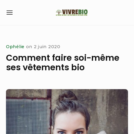
Skip
to
SITE
content
NAVIGATION
Site Navigation
Ophélie
on
2 juin 2020
Comment faire soi-même
ses vêtements bio