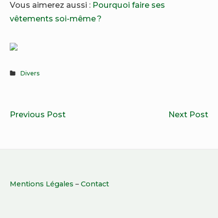
Vous aimerez aussi :
Pourquoi faire ses
vêtements soi-même ?
Divers
Navigation
Qu’est-
La
Previous Post
Next Post
de
ce
pa
l’article
qu’un
en
vin
b
«premières
à
Footer
grives»
la
Mentions Légales
–
Contact
Widget
bio
co
?
d
Area