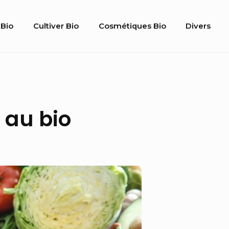
Bio
Cultiver Bio
Cosmétiques Bio
Divers
gation
 au bio