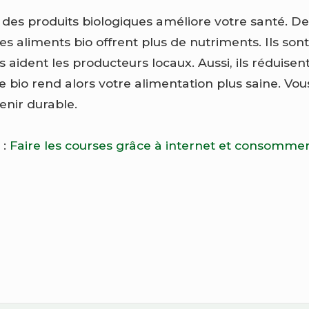
r des produits biologiques améliore votre santé. De 
s aliments bio offrent plus de nutriments. Ils sont
ils aident les producteurs locaux. Aussi, ils réduise
e bio rend alors votre alimentation plus saine. Vou
nir durable.
 :
Faire les courses grâce à internet et consommer b
n
ne
aine