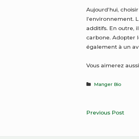
Aujourd’hui, choisi
l’environnement. Le
additifs. En outre, 
carbone. Adopter l
également à un ave
Vous aimerez aussi
Manger Bio
Navigatio
Cuisi
Previous Post
de
afric
bio:
l’article