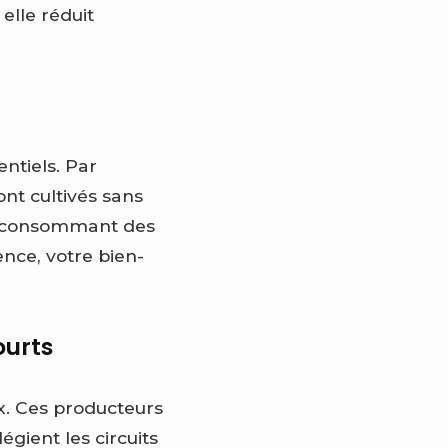
 elle réduit
ntiels. Par
ont cultivés sans
 en consommant des
ence, votre bien-
ourts
ux. Ces producteurs
égient les circuits