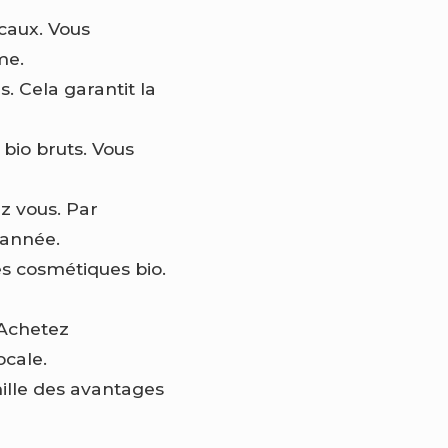
caux. Vous
me.
s. Cela garantit la
bio bruts. Vous
z vous. Par
’année.
s cosmétiques bio.
 Achetez
ocale.
ille des avantages