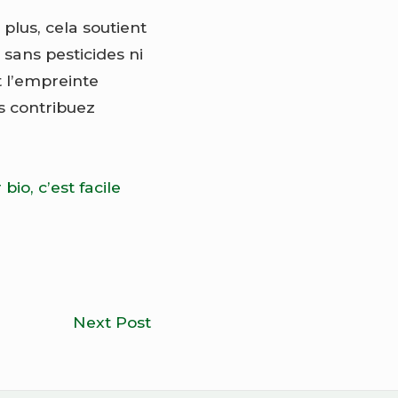
plus, cela soutient
 sans pesticides ni
nt l’empreinte
s contribuez
io, c’est facile
Purifier
Next Post
l’eau
efficacement