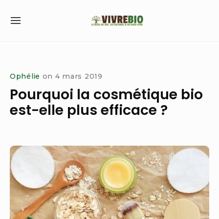
Skip
to
SITE
content
NAVIGATION
Site Navigation
Ophélie
on
4 mars 2019
Pourquoi la cosmétique bio
est-elle plus efficace ?