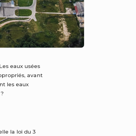
 Les eaux usées
ppropriés, avant
nt les eaux
 ?
le la loi du 3