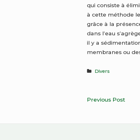
qui consiste à éli
à cette méthode les
grâce à la présence
dans l’eau s’agrèg
il y a sédimentation
membranes ou des f
Divers
Navigatio
Le
Previous Post
de
phé
des
l’article
locav