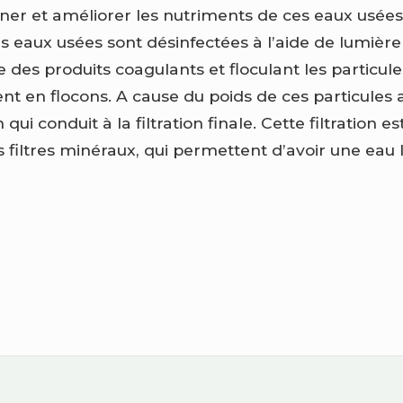
miner et améliorer les nutriments de ces eaux usé
 eaux usées sont désinfectées à l’aide de lumière u
 des produits coagulants et floculant les particul
ent en flocons. A cause du poids de ces particules 
 qui conduit à la filtration finale. Cette filtration e
iltres minéraux, qui permettent d’avoir une eau li
n
nomène
ores
Footer