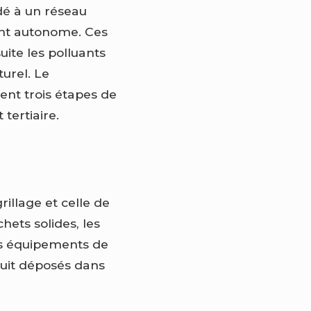
dé à un réseau
ent autonome. Ces
ite les polluants
turel. Le
ent trois étapes de
tertiaire.
illage et celle de
hets solides, les
 Les équipements de
nsuit déposés dans