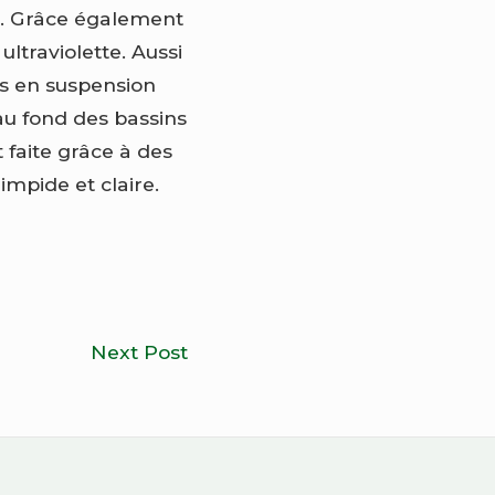
es. Grâce également
ltraviolette. Aussi
es en suspension
au fond des bassins
st faite grâce à des
mpide et claire.
Vin
Next Post
bio :
une
bonne
alternative