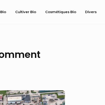
Bio
Cultiver Bio
Cosmétiques Bio
Divers
gation
 comment