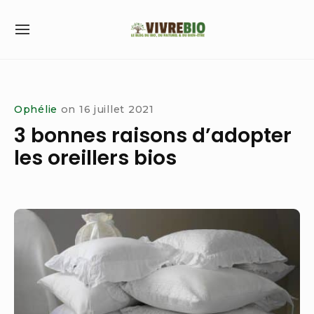
Skip
to
SITE
content
NAVIGATION
Site Navigation
Ophélie
on
16 juillet 2021
3 bonnes raisons d’adopter
les oreillers bios