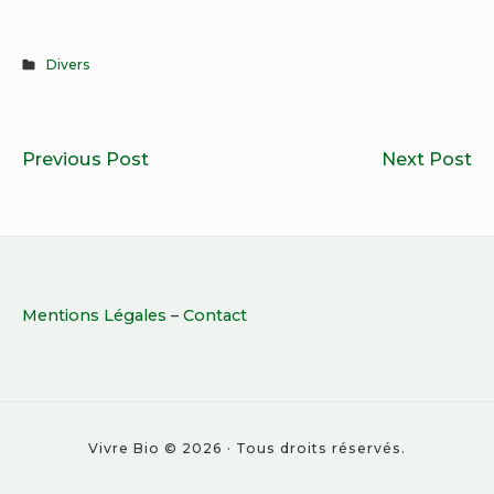
Divers
Navigation
Comment
Le
Previous Post
Next Post
de
apprécier
bi
l’article
un
d
vin
li
bio
bi
Footer
?
po
Mentions Légales
–
Contact
Widget
la
dé
Area
au
ta
Vivre Bio © 2026 · Tous droits réservés.