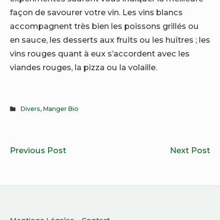
façon de savourer votre vin. Les vins blancs
accompagnent très bien les poissons grillés ou
en sauce, les desserts aux fruits ou les huîtres ; les
vins rouges quant à eux s’accordent avec les
viandes rouges, la pizza ou la volaille.
Divers
,
Manger Bio
Navigation
Comment
3
Previous Post
Next Post
de
faire
bo
l’article
du
ra
thé
d’
glacé
le
?
or