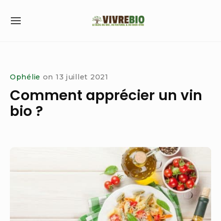
Skip
to
SITE
content
NAVIGATION
Site Navigation
Ophélie
on
13 juillet 2021
Comment apprécier un vin
bio ?