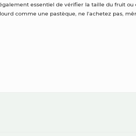
également essentiel de vérifier la taille du fruit ou
 lourd comme une pastèque, ne l’achetez pas, même 
n
es
ns
Footer
Widget
er
Area