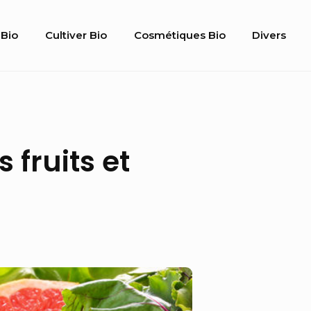
Bio
Cultiver Bio
Cosmétiques Bio
Divers
gation
fruits et