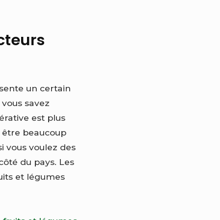
cteurs
sente un certain
 vous savez
rative est plus
à être beaucoup
si vous voulez des
 côté du pays. Les
uits et légumes