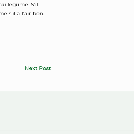
 du légume. S’il
s’il a l’air bon.
Pourquoi
Next Post
devenir
végan
devrait
être
votre
objectif
de