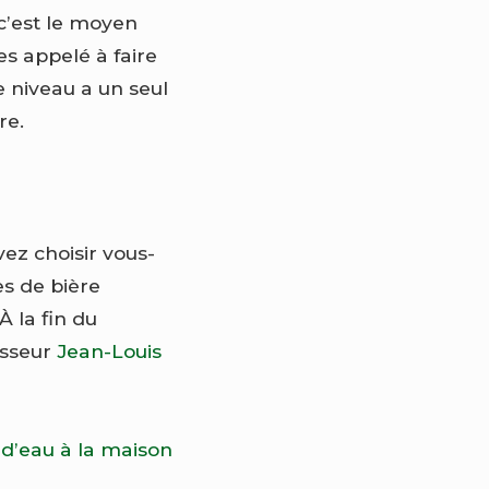
c’est le moyen
es appelé à faire
e niveau a un seul
re.
vez choisir vous-
s de bière
 la fin du
asseur
Jean-Louis
 d’eau à la maison