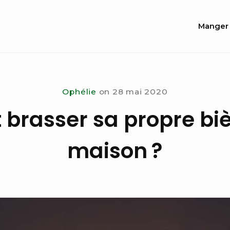
Site
Manger 
Navi
Ophélie
on
28 mai 2020
rasser sa propre bièr
maison ?