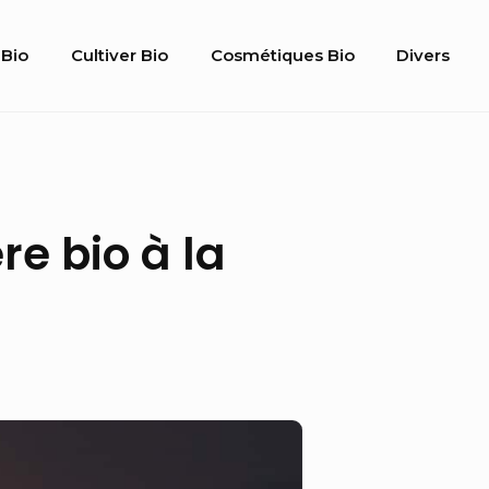
Bio
Cultiver Bio
Cosmétiques Bio
Divers
gation
e bio à la