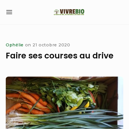
Skip
to
SITE
content
NAVIGATION
Site Navigation
Ophélie
on
21 octobre 2020
Faire ses courses au drive