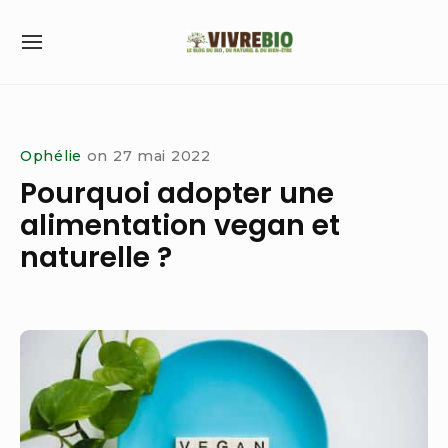
Skip
to
SITE
content
NAVIGATION
Site Navigation
Ophélie
on
27 mai 2022
Pourquoi adopter une
alimentation vegan et
naturelle ?